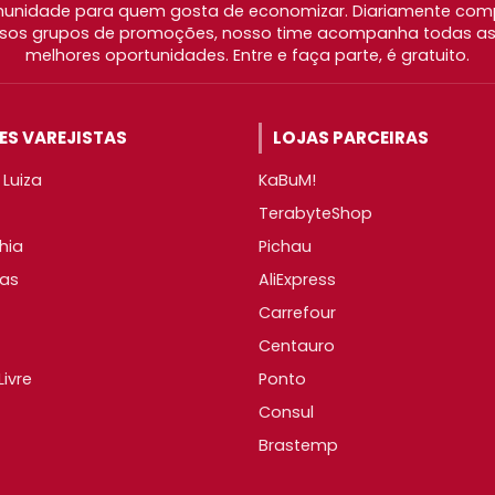
nidade para quem gosta de economizar. Diariamente com
os grupos de promoções, nosso time acompanha todas as l
melhores oportunidades. Entre e faça parte, é gratuito.
S VAREJISTAS
LOJAS PARCEIRAS
Luiza
KaBuM!
TerabyteShop
hia
Pichau
as
AliExpress
Carrefour
Centauro
ivre
Ponto
Consul
Brastemp