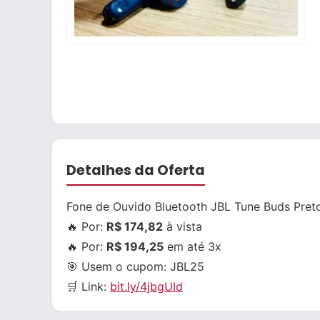
Detalhes da Oferta
Fone de Ouvido Bluetooth JBL Tune Buds Pret
🔥 Por:
R$ 174,82
à vista
🔥 Por:
R$ 194,25
em até 3x
🎯 Usem o cupom:
JBL25
🛒 Link:
bit.ly/4jbgUId