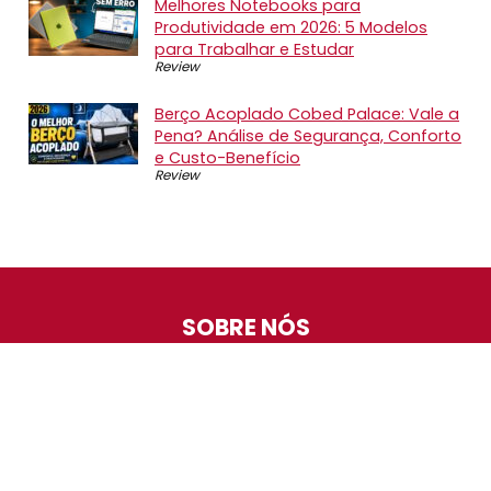
Melhores Notebooks para
Produtividade em 2026: 5 Modelos
para Trabalhar e Estudar
Review
Berço Acoplado Cobed Palace: Vale a
Pena? Análise de Segurança, Conforto
e Custo-Benefício
Review
SOBRE NÓS
O Promotop é uma comunidade para quem gosta de
economizar. Diariamente compartilhando promoções,
descontos e bugs em nossos grupos de promoções,
nosso time acompanha todas as lojas confiáveis atrás
das melhores oportunidades. Entre e faça parte, é
gratuito.