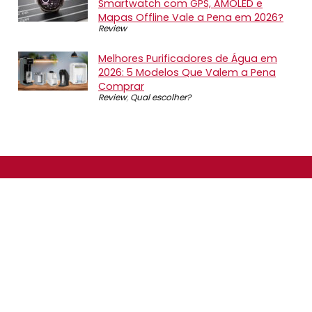
Smartwatch com GPS, AMOLED e
Mapas Offline Vale a Pena em 2026?
Review
Melhores Purificadores de Água em
2026: 5 Modelos Que Valem a Pena
Comprar
Review
,
Qual escolher?
SOBRE NÓS
O Promotop é uma comunidade para quem gosta de
economizar. Diariamente compartilhando promoções,
descontos e bugs em nossos grupos de promoções,
nosso time acompanha todas as lojas confiáveis atrás
das melhores oportunidades. Entre e faça parte, é
gratuito.