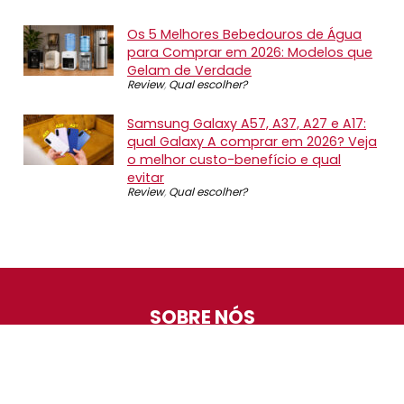
Os 5 Melhores Bebedouros de Água
para Comprar em 2026: Modelos que
Gelam de Verdade
Review
,
Qual escolher?
Samsung Galaxy A57, A37, A27 e A17:
qual Galaxy A comprar em 2026? Veja
o melhor custo-benefício e qual
evitar
Review
,
Qual escolher?
SOBRE NÓS
O Promotop é uma comunidade para quem gosta de
economizar. Diariamente compartilhando promoções,
descontos e bugs em nossos grupos de promoções,
nosso time acompanha todas as lojas confiáveis atrás