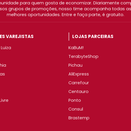
nidade para quem gosta de economizar. Diariamente com
os grupos de promoções, nosso time acompanha todas as l
melhores oportunidades. Entre e faça parte, é gratuito.
S VAREJISTAS
LOJAS PARCEIRAS
Luiza
KaBuM!
TerabyteShop
hia
Pichau
as
AliExpress
Carrefour
Centauro
ivre
Ponto
Consul
Brastemp