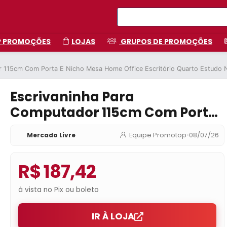
P PROMOÇÕES
LOJAS
GRUPOS DE PROMOÇÕES
r 115cm Com Porta E Nicho Mesa Home Office Escritório Quarto Estudo 
Escrivaninha Para
Computador 115cm Com Porta
E Nicho Mesa Home Office
Mercado Livre
Equipe Promotop
•
08/07/26
Escritório Quarto Estudo
Notebook Moderna Canela Off
R$ 187,42
White
à vista no Pix ou boleto
IR À LOJA