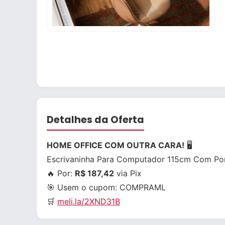
Detalhes da Oferta
HOME OFFICE COM OUTRA CARA!
🖥️
Escrivaninha Para Computador 115cm Com Por
🔥 Por:
R$ 187,42
via Pix
🎯 Usem o cupom:
COMPRAML
🛒
meli.la/2XND31B