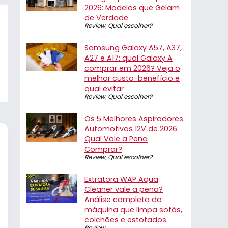
2026: Modelos que Gelam
de Verdade
Review
,
Qual escolher?
Samsung Galaxy A57, A37,
A27 e A17: qual Galaxy A
comprar em 2026? Veja o
melhor custo-benefício e
qual evitar
Review
,
Qual escolher?
Os 5 Melhores Aspiradores
Automotivos 12V de 2026:
Qual Vale a Pena
Comprar?
Review
,
Qual escolher?
Extratora WAP Aqua
Cleaner vale a pena?
Análise completa da
máquina que limpa sofás,
colchões e estofados
Review