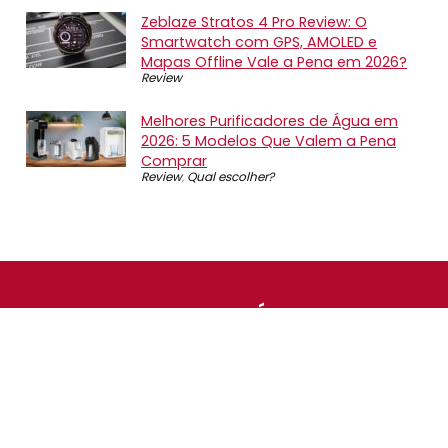
Zeblaze Stratos 4 Pro Review: O
Smartwatch com GPS, AMOLED e
Mapas Offline Vale a Pena em 2026?
Review
Melhores Purificadores de Água em
2026: 5 Modelos Que Valem a Pena
Comprar
Review
,
Qual escolher?
SOBRE NÓS
O Promotop é uma comunidade para quem gosta de
economizar. Diariamente compartilhando promoções,
descontos e bugs em nossos grupos de promoções,
nosso time acompanha todas as lojas confiáveis atrás
das melhores oportunidades. Entre e faça parte, é
gratuito.