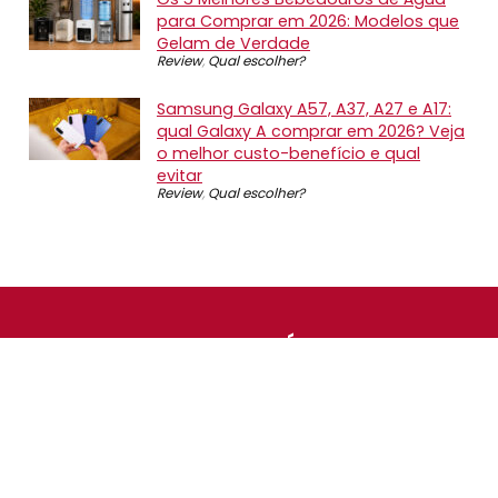
para Comprar em 2026: Modelos que
Gelam de Verdade
Review
,
Qual escolher?
Samsung Galaxy A57, A37, A27 e A17:
qual Galaxy A comprar em 2026? Veja
o melhor custo-benefício e qual
evitar
Review
,
Qual escolher?
SOBRE NÓS
O Promotop é uma comunidade para quem gosta de
economizar. Diariamente compartilhando promoções,
descontos e bugs em nossos grupos de promoções,
nosso time acompanha todas as lojas confiáveis atrás
das melhores oportunidades. Entre e faça parte, é
gratuito.