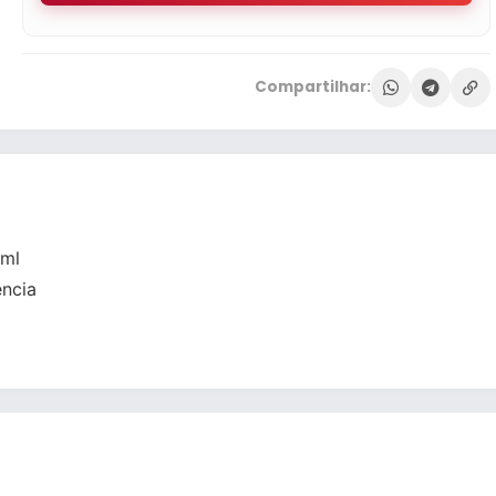
Compartilhar:
0ml
ncia