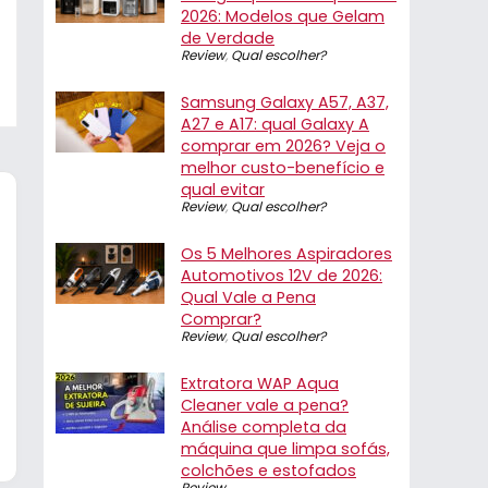
2026: Modelos que Gelam
de Verdade
Review
,
Qual escolher?
Samsung Galaxy A57, A37,
A27 e A17: qual Galaxy A
comprar em 2026? Veja o
melhor custo-benefício e
qual evitar
Review
,
Qual escolher?
Os 5 Melhores Aspiradores
Automotivos 12V de 2026:
Qual Vale a Pena
Comprar?
Review
,
Qual escolher?
Extratora WAP Aqua
Cleaner vale a pena?
Análise completa da
máquina que limpa sofás,
colchões e estofados
Review