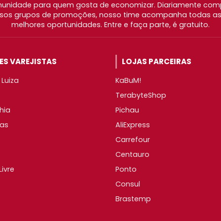
nidade para quem gosta de economizar. Diariamente com
os grupos de promoções, nosso time acompanha todas as l
melhores oportunidades. Entre e faça parte, é gratuito.
S VAREJISTAS
LOJAS PARCEIRAS
Luiza
KaBuM!
TerabyteShop
hia
Pichau
as
AliExpress
Carrefour
Centauro
ivre
Ponto
Consul
Brastemp