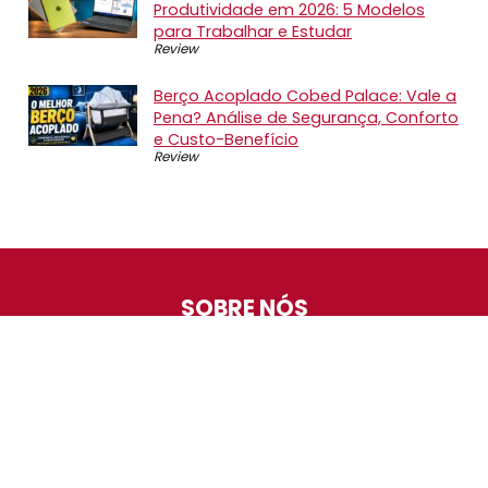
Produtividade em 2026: 5 Modelos
para Trabalhar e Estudar
Review
Berço Acoplado Cobed Palace: Vale a
Pena? Análise de Segurança, Conforto
e Custo-Benefício
Review
SOBRE NÓS
O Promotop é uma comunidade para quem gosta de
economizar. Diariamente compartilhando promoções,
descontos e bugs em nossos grupos de promoções,
nosso time acompanha todas as lojas confiáveis atrás
das melhores oportunidades. Entre e faça parte, é
gratuito.