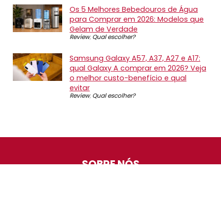
Os 5 Melhores Bebedouros de Água
para Comprar em 2026: Modelos que
Gelam de Verdade
Review
,
Qual escolher?
Samsung Galaxy A57, A37, A27 e A17:
qual Galaxy A comprar em 2026? Veja
o melhor custo-benefício e qual
evitar
Review
,
Qual escolher?
SOBRE NÓS
O Promotop é uma comunidade para quem gosta de
economizar. Diariamente compartilhando promoções,
descontos e bugs em nossos grupos de promoções,
nosso time acompanha todas as lojas confiáveis atrás
das melhores oportunidades. Entre e faça parte, é