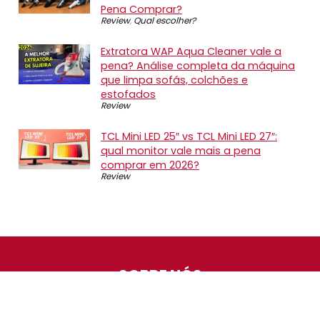
Pena Comprar?
Review
,
Qual escolher?
Extratora WAP Aqua Cleaner vale a
pena? Análise completa da máquina
que limpa sofás, colchões e
estofados
Review
TCL Mini LED 25″ vs TCL Mini LED 27″:
qual monitor vale mais a pena
comprar em 2026?
Review
SOBRE NÓS
O Promotop é uma comunidade para quem gosta de
economizar. Diariamente compartilhando promoções,