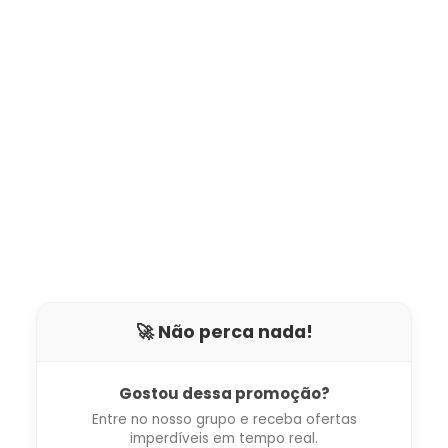
🚀 Não perca nada!
Gostou dessa promoção?
Entre no nosso grupo e receba ofertas
imperdíveis em tempo real.