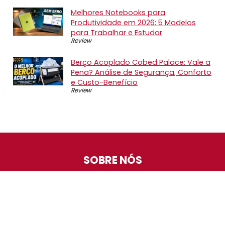
Melhores Notebooks para
Produtividade em 2026: 5 Modelos
para Trabalhar e Estudar
Review
Berço Acoplado Cobed Palace: Vale a
Pena? Análise de Segurança, Conforto
e Custo-Benefício
Review
SOBRE NÓS
O Promotop é uma comunidade para quem gosta de
economizar. Diariamente compartilhando promoções,
descontos e bugs em nossos grupos de promoções,
nosso time acompanha todas as lojas confiáveis atrás
das melhores oportunidades. Entre e faça parte, é