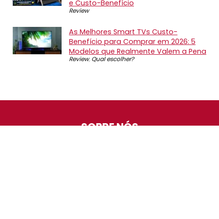
e Custo-Benefício
Review
As Melhores Smart TVs Custo-
Benefício para Comprar em 2026: 5
Modelos que Realmente Valem a Pena
Review
,
Qual escolher?
SOBRE NÓS
O Promotop é uma comunidade para quem gosta de
economizar. Diariamente compartilhando promoções,
descontos e bugs em nossos grupos de promoções,
nosso time acompanha todas as lojas confiáveis atrás
das melhores oportunidades. Entre e faça parte, é
gratuito.