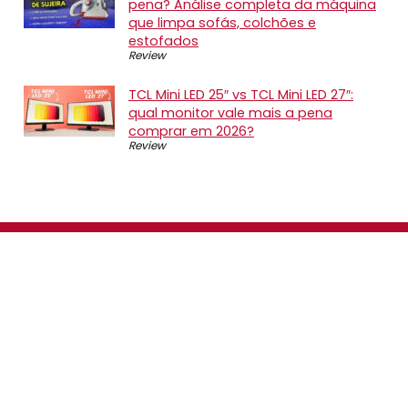
pena? Análise completa da máquina
que limpa sofás, colchões e
estofados
Review
TCL Mini LED 25″ vs TCL Mini LED 27″:
qual monitor vale mais a pena
comprar em 2026?
Review
SOBRE NÓS
O Promotop é uma comunidade para quem gosta de
economizar. Diariamente compartilhando promoções,
descontos e bugs em nossos grupos de promoções,
nosso time acompanha todas as lojas confiáveis atrás
das melhores oportunidades. Entre e faça parte, é
gratuito.