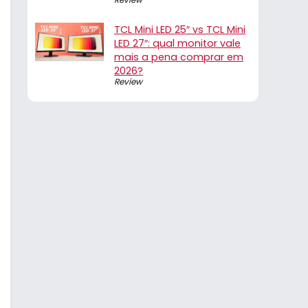
TCL Mini LED 25″ vs TCL Mini
LED 27″: qual monitor vale
mais a pena comprar em
2026?
Review