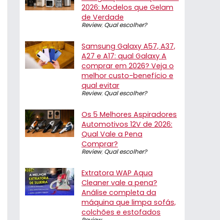
2026: Modelos que Gelam
de Verdade
Review
,
Qual escolher?
Samsung Galaxy A57, A37,
A27 e A17: qual Galaxy A
comprar em 2026? Veja o
melhor custo-benefício e
qual evitar
Review
,
Qual escolher?
Os 5 Melhores Aspiradores
Automotivos 12V de 2026:
Qual Vale a Pena
Comprar?
Review
,
Qual escolher?
Extratora WAP Aqua
Cleaner vale a pena?
Análise completa da
máquina que limpa sofás,
colchões e estofados
Review