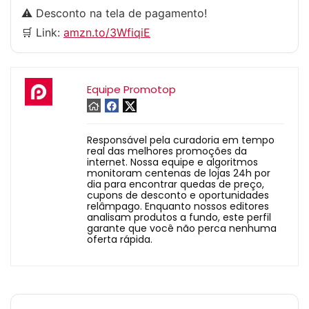
⚠️ Desconto na tela de pagamento!
🛒 Link:
amzn.to/3WfiqiE
Equipe Promotop
Responsável pela curadoria em tempo
real das melhores promoções da
internet. Nossa equipe e algoritmos
monitoram centenas de lojas 24h por
dia para encontrar quedas de preço,
cupons de desconto e oportunidades
relâmpago. Enquanto nossos editores
analisam produtos a fundo, este perfil
garante que você não perca nenhuma
oferta rápida.