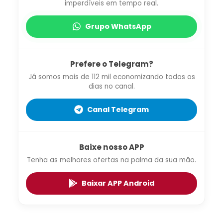
imperdíveis em tempo real.
Grupo WhatsApp
Prefere o Telegram?
Já somos mais de 112 mil economizando todos os
dias no canal.
Canal Telegram
Baixe nosso APP
Tenha as melhores ofertas na palma da sua mão.
Baixar APP Android