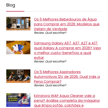
Blog
Os 5 Melhores Bebedouros de Água
para Comprar em 2026: Modelos que
Gelam de Verdade
Review
,
Qual escolher?
Samsung Galaxy A57, A37, A27 e A17:
qual Galaxy A comprar em 2026? Veja
o melhor custo-benefício e qual
evitar
Review
,
Qual escolher?
Os 5 Melhores Aspiradores
Automotivos 12V de 2026: Qual Vale a
Pena Comprar?
Review
,
Qual escolher?
Extratora WAP Aqua Cleaner vale a
pena? Análise completa da máquina
que limpa sofás, colchões e