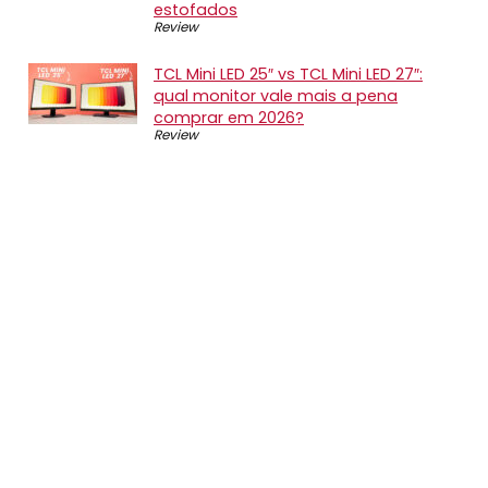
estofados
Review
TCL Mini LED 25″ vs TCL Mini LED 27″:
qual monitor vale mais a pena
comprar em 2026?
Review
SOBRE NÓS
O Promotop é uma comunidade para quem gosta de
economizar. Diariamente compartilhando promoções,
descontos e bugs em nossos grupos de promoções,
nosso time acompanha todas as lojas confiáveis atrás
das melhores oportunidades. Entre e faça parte, é
gratuito.