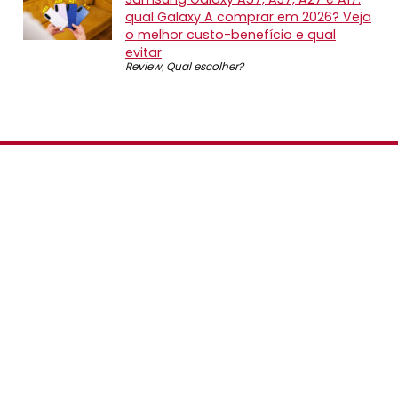
qual Galaxy A comprar em 2026? Veja
o melhor custo-benefício e qual
evitar
Review
,
Qual escolher?
SOBRE NÓS
O Promotop é uma comunidade para quem gosta de
economizar. Diariamente compartilhando promoções,
descontos e bugs em nossos grupos de promoções,
nosso time acompanha todas as lojas confiáveis atrás
das melhores oportunidades. Entre e faça parte, é
gratuito.
PÁGINAS ESPECIAIS