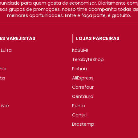
nidade para quem gosta de economizar. Diariamente com
os grupos de promoções, nosso time acompanha todas as l
melhores oportunidades. Entre e faça parte, é gratuito.
S VAREJISTAS
LOJAS PARCEIRAS
Luiza
KaBuM!
TerabyteShop
hia
Pichau
as
AliExpress
Carrefour
Centauro
ivre
Ponto
Consul
Brastemp