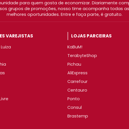
nidade para quem gosta de economizar. Diariamente com
os grupos de promoções, nosso time acompanha todas as l
melhores oportunidades. Entre e faça parte, é gratuito.
S VAREJISTAS
LOJAS PARCEIRAS
Luiza
KaBuM!
TerabyteShop
hia
Pichau
as
AliExpress
Carrefour
Centauro
ivre
Ponto
Consul
Brastemp