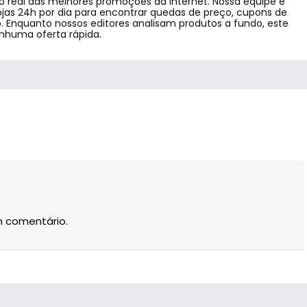
 real das melhores promoções da internet. Nossa equipe e
jas 24h por dia para encontrar quedas de preço, cupons de
 Enquanto nossos editores analisam produtos a fundo, este
enhuma oferta rápida.
m comentário.