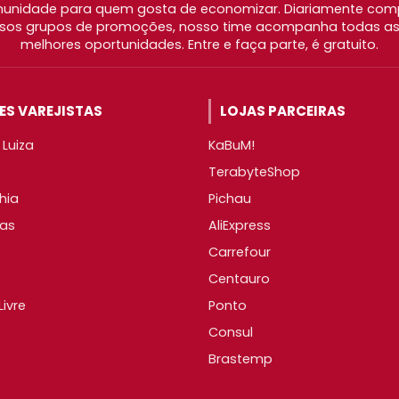
nidade para quem gosta de economizar. Diariamente com
os grupos de promoções, nosso time acompanha todas as l
melhores oportunidades. Entre e faça parte, é gratuito.
S VAREJISTAS
LOJAS PARCEIRAS
Luiza
KaBuM!
TerabyteShop
hia
Pichau
as
AliExpress
Carrefour
Centauro
ivre
Ponto
Consul
Brastemp