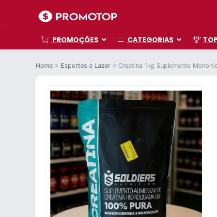
PROMOÇÕES
CATEGORIAS
TO
Home
>
Esportes e Lazer
>
Creatina 1kg Suplemento Monohid