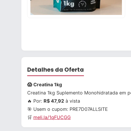
Detalhes da Oferta
😱 Creatina 1kg
Creatina 1kg Suplemento Monohidratada em pó 
🔥 Por:
R$ 47,92
à vista
🎯 Usem o cupom:
PRE7D07ALLSITE
🛒
meli.la/1qFUCGG