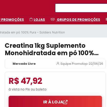
P PROMOÇÕES
LOJAS
GRUPOS DE PROMOÇÕES
ratada em pó 100% Pura – Soldiers Nutrition
Creatina 1kg Suplemento
Monohidratada em pó 100%
Pura – Soldiers Nutrition
Mercado Livre
Equipe Promotop
•
22/06/26
R$ 47,92
à vista no Pix ou boleto
IR À LOJA