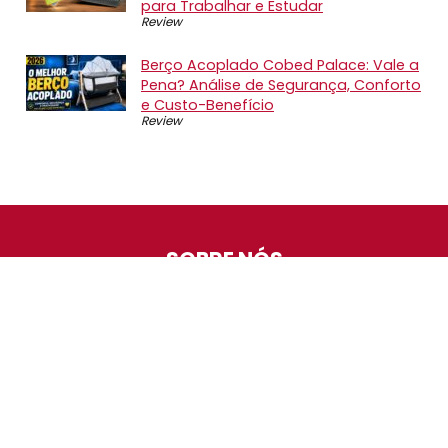
para Trabalhar e Estudar
Review
Berço Acoplado Cobed Palace: Vale a
Pena? Análise de Segurança, Conforto
e Custo-Benefício
Review
SOBRE NÓS
O Promotop é uma comunidade para quem gosta de
economizar. Diariamente compartilhando promoções,
descontos e bugs em nossos grupos de promoções,
nosso time acompanha todas as lojas confiáveis atrás
das melhores oportunidades. Entre e faça parte, é
gratuito.