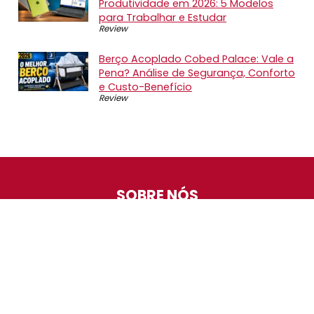
Produtividade em 2026: 5 Modelos
para Trabalhar e Estudar
Review
Berço Acoplado Cobed Palace: Vale a
Pena? Análise de Segurança, Conforto
e Custo-Benefício
Review
SOBRE NÓS
O Promotop é uma comunidade para quem gosta de
economizar. Diariamente compartilhando promoções,
descontos e bugs em nossos grupos de promoções,
nosso time acompanha todas as lojas confiáveis atrás
das melhores oportunidades. Entre e faça parte, é
gratuito.