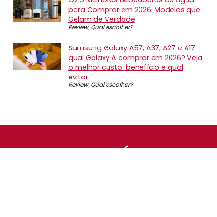
para Comprar em 2026: Modelos que
Gelam de Verdade
Review
,
Qual escolher?
Samsung Galaxy A57, A37, A27 e A17:
qual Galaxy A comprar em 2026? Veja
o melhor custo-benefício e qual
evitar
Review
,
Qual escolher?
SOBRE NÓS
O Promotop é uma comunidade para quem gosta de
economizar. Diariamente compartilhando promoções,
descontos e bugs em nossos grupos de promoções,
nosso time acompanha todas as lojas confiáveis atrás
das melhores oportunidades. Entre e faça parte, é
gratuito.