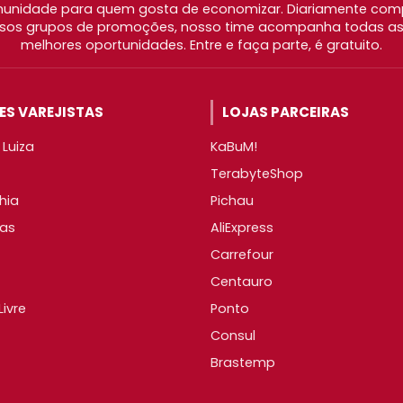
nidade para quem gosta de economizar. Diariamente com
os grupos de promoções, nosso time acompanha todas as l
melhores oportunidades. Entre e faça parte, é gratuito.
S VAREJISTAS
LOJAS PARCEIRAS
Luiza
KaBuM!
TerabyteShop
hia
Pichau
as
AliExpress
Carrefour
Centauro
ivre
Ponto
Consul
Brastemp