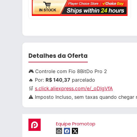
Detalhes da Oferta
🎮 Controle com Fio 8BitDo Pro 2
🔥 Por:
R$ 140,37
parcelado
🛒
s.click.aliexpress.com/e/_oDIgVfA
⚠️ Imposto Incluso, sem taxas quando chegar no
Equipe Promotop