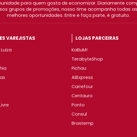
nidade para quem gosta de economizar. Diariamente com
os grupos de promoções, nosso time acompanha todas as l
melhores oportunidades. Entre e faça parte, é gratuito.
S VAREJISTAS
LOJAS PARCEIRAS
Luiza
KaBuM!
TerabyteShop
hia
Pichau
as
AliExpress
Carrefour
Centauro
ivre
Ponto
Consul
Brastemp