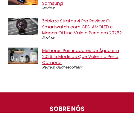
Samsung
Review
Zeblaze Stratos 4 Pro Review: O
Smartwatch com GPS, AMOLED e
Mapas Offline Vale a Pena em 2026?
Review
Melhores Purificadores de Água em
2026: 5 Modelos Que Valem a Pena
Comprar
Review
,
Qual escolher?
SOBRE NÓS
O Promotop é uma comunidade para quem gosta de
economizar. Diariamente compartilhando promoções,
descontos e bugs em nossos grupos de promoções,