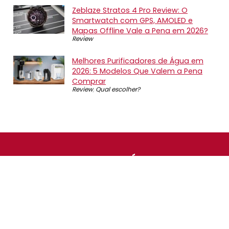
Zeblaze Stratos 4 Pro Review: O
Smartwatch com GPS, AMOLED e
Mapas Offline Vale a Pena em 2026?
Review
Melhores Purificadores de Água em
2026: 5 Modelos Que Valem a Pena
Comprar
Review
,
Qual escolher?
SOBRE NÓS
O Promotop é uma comunidade para quem gosta de
economizar. Diariamente compartilhando promoções,
descontos e bugs em nossos grupos de promoções,
nosso time acompanha todas as lojas confiáveis atrás
das melhores oportunidades. Entre e faça parte, é
gratuito.