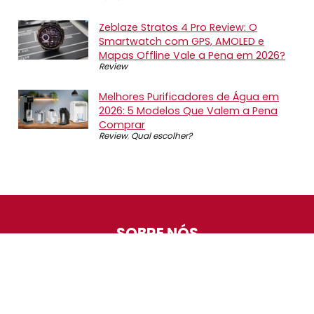
Zeblaze Stratos 4 Pro Review: O
Smartwatch com GPS, AMOLED e
Mapas Offline Vale a Pena em 2026?
Review
Melhores Purificadores de Água em
2026: 5 Modelos Que Valem a Pena
Comprar
Review
,
Qual escolher?
SOBRE NÓS
O Promotop é uma comunidade para quem gosta de
economizar. Diariamente compartilhando promoções,
descontos e bugs em nossos grupos de promoções,
nosso time acompanha todas as lojas confiáveis atrás
das melhores oportunidades. Entre e faça parte, é