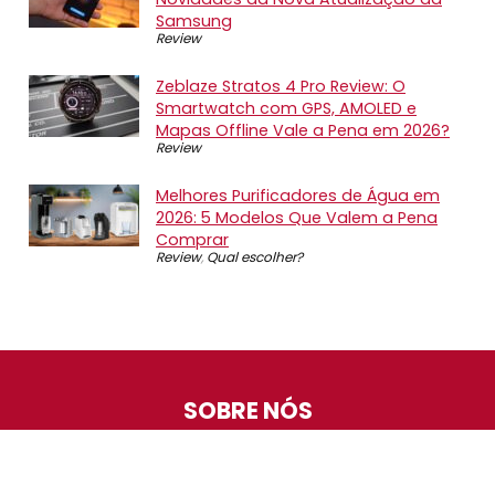
Samsung
Review
Zeblaze Stratos 4 Pro Review: O
Smartwatch com GPS, AMOLED e
Mapas Offline Vale a Pena em 2026?
Review
Melhores Purificadores de Água em
2026: 5 Modelos Que Valem a Pena
Comprar
Review
,
Qual escolher?
SOBRE NÓS
O Promotop é uma comunidade para quem gosta de
economizar. Diariamente compartilhando promoções,
descontos e bugs em nossos grupos de promoções,