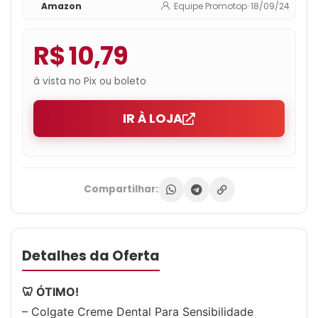
Amazon
Equipe Promotop
•
18/09/24
Clean Mint 90G
R$ 10,79
à vista no Pix ou boleto
IR À LOJA
Compartilhar:
Detalhes da Oferta
🦷 ÓTIMO!
– Colgate Creme Dental Para Sensibilidade