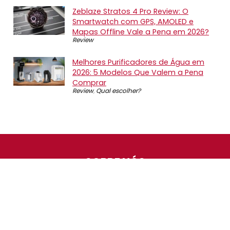
Zeblaze Stratos 4 Pro Review: O
Smartwatch com GPS, AMOLED e
Mapas Offline Vale a Pena em 2026?
Review
Melhores Purificadores de Água em
2026: 5 Modelos Que Valem a Pena
Comprar
Review
,
Qual escolher?
SOBRE NÓS
O Promotop é uma comunidade para quem gosta de
economizar. Diariamente compartilhando promoções,
descontos e bugs em nossos grupos de promoções,
nosso time acompanha todas as lojas confiáveis atrás
das melhores oportunidades. Entre e faça parte, é
gratuito.