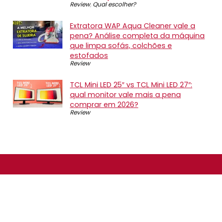
Review
,
Qual escolher?
Extratora WAP Aqua Cleaner vale a
pena? Análise completa da máquina
que limpa sofás, colchões e
estofados
Review
TCL Mini LED 25″ vs TCL Mini LED 27″:
qual monitor vale mais a pena
comprar em 2026?
Review
SOBRE NÓS
O Promotop é uma comunidade para quem gosta de
economizar. Diariamente compartilhando promoções,
descontos e bugs em nossos grupos de promoções,