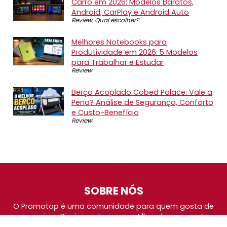
Carro em 2026: Modelos Baratos,
Android, CarPlay e Android Auto
Review
,
Qual escolher?
Melhores Notebooks para
Produtividade em 2026: 5 Modelos
para Trabalhar e Estudar
Review
Berço Acoplado Cobed Palace: Vale a
Pena? Análise de Segurança, Conforto
e Custo-Benefício
Review
SOBRE NÓS
O Promotop é uma comunidade para quem gosta de
economizar. Diariamente compartilhando promoções,
descontos e bugs em nossos grupos de promoções,