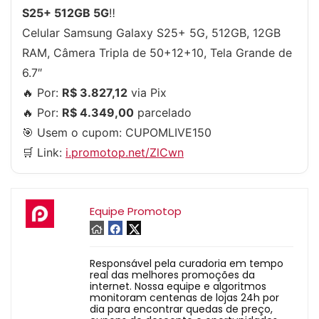
S25+ 512GB 5G
‼️
Celular Samsung Galaxy S25+ 5G, 512GB, 12GB
RAM, Câmera Tripla de 50+12+10, Tela Grande de
6.7″
🔥 Por:
R$ 3.827,12
via Pix
🔥 Por:
R$ 4.349,00
parcelado
🎯 Usem o cupom:
CUPOMLIVE150
🛒 Link:
i.promotop.net/ZlCwn
Equipe Promotop
Responsável pela curadoria em tempo
real das melhores promoções da
internet. Nossa equipe e algoritmos
monitoram centenas de lojas 24h por
dia para encontrar quedas de preço,