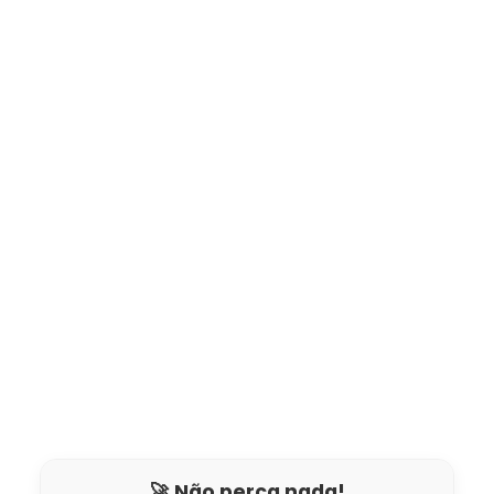
🚀 Não perca nada!