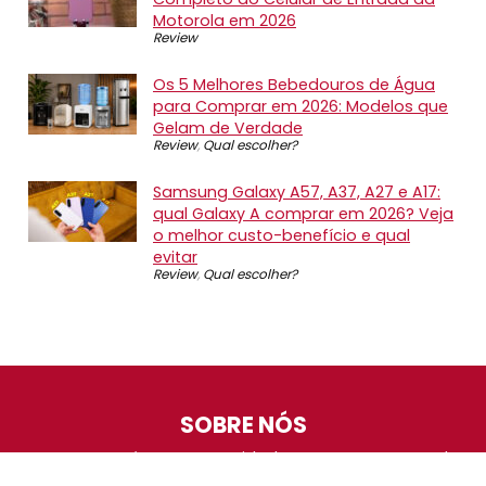
Motorola em 2026
Review
Os 5 Melhores Bebedouros de Água
para Comprar em 2026: Modelos que
Gelam de Verdade
Review
,
Qual escolher?
Samsung Galaxy A57, A37, A27 e A17:
qual Galaxy A comprar em 2026? Veja
o melhor custo-benefício e qual
evitar
Review
,
Qual escolher?
SOBRE NÓS
O Promotop é uma comunidade para quem gosta de
economizar. Diariamente compartilhando promoções,