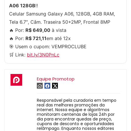
A06 128GB
‼
Celular Samsung Galaxy A06, 128GB, 4GB RAM,
Tela 6.7″, Câm. Traseira 50+2MP, Frontal 8MP
🔥 Por:
R$ 649,00
à vista
🔥 Por:
R$ 721,11
em até 12x
🎯 Usem o cupom:
VEMPROCLUBE
🛒 Link:
bit.ly/3N0PnLc
Equipe Promotop
Responsável pela curadoria em tempo
real das melhores promoções da
internet. Nossa equipe e algoritmos
monitoram centenas de lojas 24h por
dia para encontrar quedas de preço,
cupons de desconto e oportunidades
relâmpago. Enquanto nossos editores