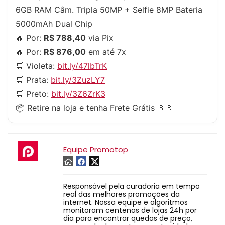
6GB RAM Câm. Tripla 50MP + Selfie 8MP Bateria
5000mAh Dual Chip
🔥 Por:
R$ 788,40
via Pix
🔥 Por:
R$ 876,00
em até 7x
🛒 Violeta:
bit.ly/47lbTrK
🛒 Prata:
bit.ly/3ZuzLY7
🛒 Preto:
bit.ly/3Z6ZrK3
📦 Retire na loja e tenha Frete Grátis 🇧🇷
Equipe Promotop
Responsável pela curadoria em tempo
real das melhores promoções da
internet. Nossa equipe e algoritmos
monitoram centenas de lojas 24h por
dia para encontrar quedas de preço,