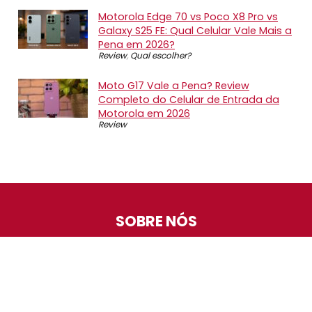
Motorola Edge 70 vs Poco X8 Pro vs
Galaxy S25 FE: Qual Celular Vale Mais a
Pena em 2026?
Review
,
Qual escolher?
Moto G17 Vale a Pena? Review
Completo do Celular de Entrada da
Motorola em 2026
Review
SOBRE NÓS
O Promotop é uma comunidade para quem gosta de
economizar. Diariamente compartilhando promoções,
descontos e bugs em nossos grupos de promoções,
nosso time acompanha todas as lojas confiáveis atrás
das melhores oportunidades. Entre e faça parte, é