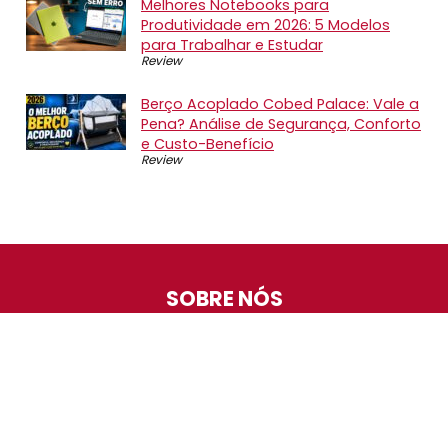
Melhores Notebooks para
Produtividade em 2026: 5 Modelos
para Trabalhar e Estudar
Review
Berço Acoplado Cobed Palace: Vale a
Pena? Análise de Segurança, Conforto
e Custo-Benefício
Review
SOBRE NÓS
O Promotop é uma comunidade para quem gosta de
economizar. Diariamente compartilhando promoções,
descontos e bugs em nossos grupos de promoções,
nosso time acompanha todas as lojas confiáveis atrás
das melhores oportunidades. Entre e faça parte, é
gratuito.