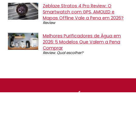
Zeblaze Stratos 4 Pro Review: O
Smartwatch com GPS, AMOLED e
Mapas Offline Vale a Pena em 2026?
Review
Melhores Purificadores de Água em
2026: 5 Modelos Que Valem a Pena
Comprar
Review
,
Qual escolher?
SOBRE NÓS
O Promotop é uma comunidade para quem gosta de
economizar. Diariamente compartilhando promoções,
descontos e bugs em nossos grupos de promoções,
nosso time acompanha todas as lojas confiáveis atrás
das melhores oportunidades. Entre e faça parte, é
gratuito.