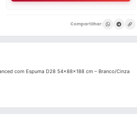
Compartilhar:
vanced com Espuma D28 54x88x188 cm – Branco/Cinza