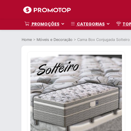
PROMOÇÕES
CATEGORIAS
TO
Home
>
Móveis e Decoração
>
Cama Box Conjugada Solteir