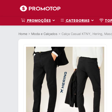
PROMOÇÕES
CATEGORIAS
TO
Home
>
Moda e Calçados
>
Calça Casual KTNY, Hering, Masc