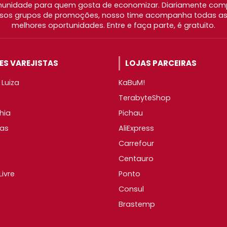
nidade para quem gosta de economizar. Diariamente com
os grupos de promoções, nosso time acompanha todas as l
melhores oportunidades. Entre e faça parte, é gratuito.
S VAREJISTAS
LOJAS PARCEIRAS
Luiza
KaBuM!
TerabyteShop
hia
Pichau
as
AliExpress
Carrefour
Centauro
ivre
Ponto
Consul
Brastemp