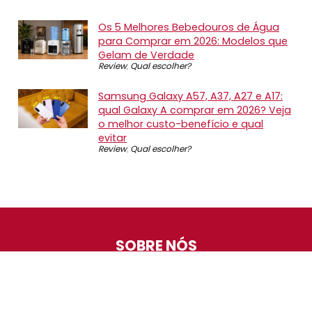
Os 5 Melhores Bebedouros de Água
para Comprar em 2026: Modelos que
Gelam de Verdade
Review
,
Qual escolher?
Samsung Galaxy A57, A37, A27 e A17:
qual Galaxy A comprar em 2026? Veja
o melhor custo-benefício e qual
evitar
Review
,
Qual escolher?
SOBRE NÓS
O Promotop é uma comunidade para quem gosta de
economizar. Diariamente compartilhando promoções,
descontos e bugs em nossos grupos de promoções,
nosso time acompanha todas as lojas confiáveis atrás