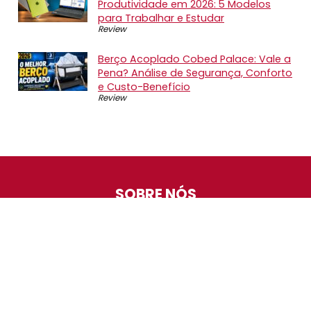
Produtividade em 2026: 5 Modelos
para Trabalhar e Estudar
Review
Berço Acoplado Cobed Palace: Vale a
Pena? Análise de Segurança, Conforto
e Custo-Benefício
Review
SOBRE NÓS
O Promotop é uma comunidade para quem gosta de
economizar. Diariamente compartilhando promoções,
descontos e bugs em nossos grupos de promoções,
nosso time acompanha todas as lojas confiáveis atrás
das melhores oportunidades. Entre e faça parte, é
gratuito.