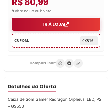
R$ 80,99
à vista no Pix ou boleto
IR À LOJA
CUPOM:
CXS10
Compartilhar:
Detalhes da Oferta
Caixa de Som Gamer Redragon Orpheus, LED, P2
– GS550