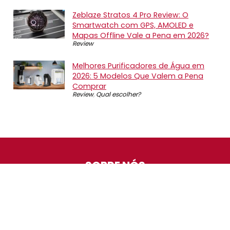
Zeblaze Stratos 4 Pro Review: O
Smartwatch com GPS, AMOLED e
Mapas Offline Vale a Pena em 2026?
Review
Melhores Purificadores de Água em
2026: 5 Modelos Que Valem a Pena
Comprar
Review
,
Qual escolher?
SOBRE NÓS
O Promotop é uma comunidade para quem gosta de
economizar. Diariamente compartilhando promoções,
descontos e bugs em nossos grupos de promoções,
nosso time acompanha todas as lojas confiáveis atrás
das melhores oportunidades. Entre e faça parte, é