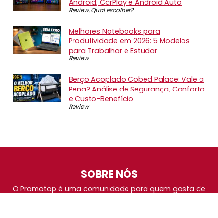
Android, CarPlay e Android Auto
Review
,
Qual escolher?
Melhores Notebooks para
Produtividade em 2026: 5 Modelos
para Trabalhar e Estudar
Review
Berço Acoplado Cobed Palace: Vale a
Pena? Análise de Segurança, Conforto
e Custo-Benefício
Review
SOBRE NÓS
O Promotop é uma comunidade para quem gosta de
economizar. Diariamente compartilhando promoções,
descontos e bugs em nossos grupos de promoções,
nosso time acompanha todas as lojas confiáveis atrás