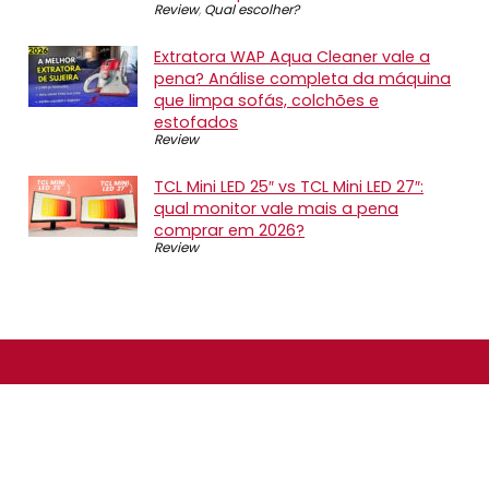
Review
,
Qual escolher?
Extratora WAP Aqua Cleaner vale a
pena? Análise completa da máquina
que limpa sofás, colchões e
estofados
Review
TCL Mini LED 25″ vs TCL Mini LED 27″:
qual monitor vale mais a pena
comprar em 2026?
Review
SOBRE NÓS
O Promotop é uma comunidade para quem gosta de
economizar. Diariamente compartilhando promoções,
descontos e bugs em nossos grupos de promoções,