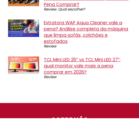
Pena Comprar?
Review
,
Qual escolher?
Extratora WAP Aqua Cleaner vale a
pena? Análise completa da máquina
que limpa sofás, colchões e
estofados
Review
TCL Mini LED 25″ vs TCL Mini LED 27″:
qual monitor vale mais a pena
comprar em 2026?
Review
SOBRE NÓS
O Promotop é uma comunidade para quem gosta de
economizar. Diariamente compartilhando promoções,