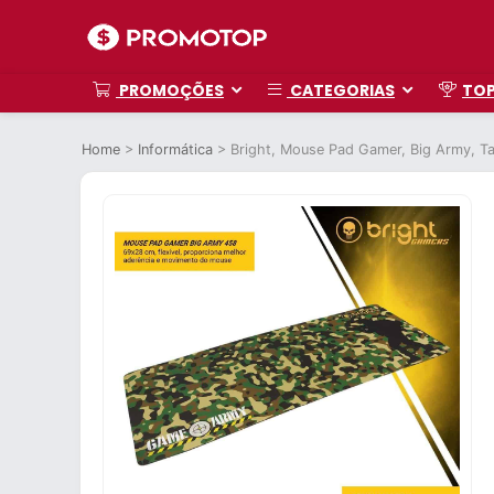
PROMOÇÕES
CATEGORIAS
TO
Home
>
Informática
>
Bright, Mouse Pad Gamer, Big Army, T