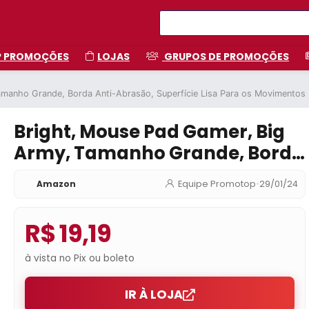
P PROMOÇÕES
LOJAS
GRUPOS DE PROMOÇÕES
amanho Grande, Borda Anti-Abrasão, Superfície Lisa Para os Movimento
Bright, Mouse Pad Gamer, Big
Army, Tamanho Grande, Borda
Anti-Abrasão, Superfície Lisa
Amazon
Equipe Promotop
•
29/01/24
Para os Movimentos Rápidos
do Mouse
R$ 19,19
à vista no Pix ou boleto
IR À LOJA