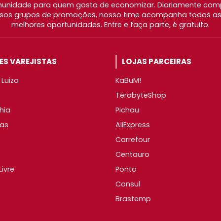
nidade para quem gosta de economizar. Diariamente com
os grupos de promoções, nosso time acompanha todas as l
melhores oportunidades. Entre e faça parte, é gratuito.
S VAREJISTAS
LOJAS PARCEIRAS
Luiza
KaBuM!
TerabyteShop
hia
Pichau
as
AliExpress
Carrefour
Centauro
ivre
Ponto
Consul
Brastemp