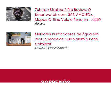
Zeblaze Stratos 4 Pro Review: O
Smartwatch com GPS, AMOLED e
Mapas Offline Vale a Pena em 2026?
Review
Melhores Purificadores de Água em
2026: 5 Modelos Que Valem a Pena
Comprar
Review
,
Qual escolher?
SOBRE NÓS
O Promotop é uma comunidade para quem gosta de
economizar. Diariamente compartilhando promoções,
descontos e bugs em nossos grupos de promoções,
nosso time acompanha todas as lojas confiáveis atrás
das melhores oportunidades. Entre e faça parte, é