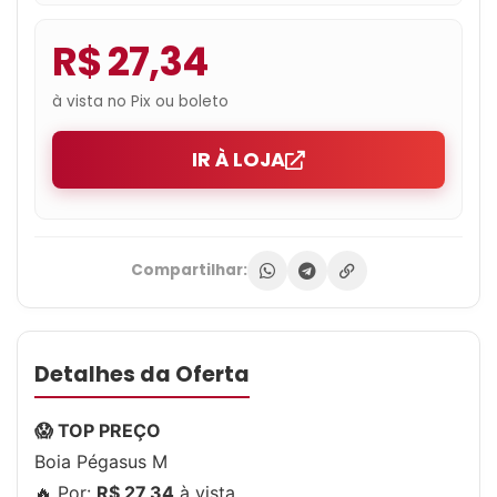
R$ 27,34
à vista no Pix ou boleto
IR À LOJA
Compartilhar:
Detalhes da Oferta
😱 TOP PREÇO
Boia Pégasus M
🔥 Por:
R$ 27,34
à vista