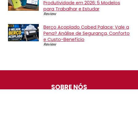
Produtividade em 2026: 5 Modelos
para Trabalhar e Estudar
Review
Berço Acoplado Cobed Palace: Vale a
Pena? Análise de Segurança, Conforto
e Custo-Benefício
Review
SOBRE NÓS
O Promotop é uma comunidade para quem gosta de
economizar. Diariamente compartilhando promoções,
descontos e bugs em nossos grupos de promoções,
nosso time acompanha todas as lojas confiáveis atrás
das melhores oportunidades. Entre e faça parte, é
gratuito.